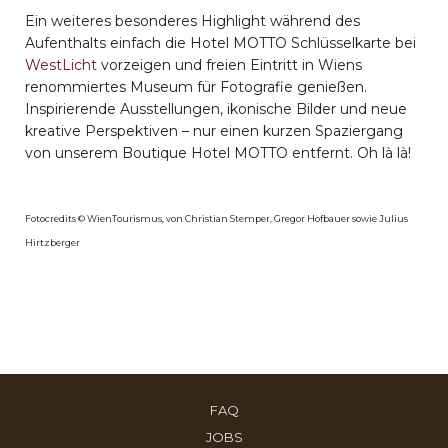
Ein weiteres besonderes Highlight während des
Aufenthalts einfach die Hotel MOTTO Schlüsselkarte bei
WestLicht
vorzeigen und freien Eintritt in Wiens
renommiertes Museum für Fotografie genießen.
Inspirierende Ausstellungen, ikonische Bilder und neue
kreative Perspektiven – nur einen kurzen Spaziergang
von unserem Boutique Hotel MOTTO entfernt. Oh là là!
Fotocredits © WienTourismus, von Christian Stemper, Gregor Hofbauer sowie Julius
Hirtzberger
ÖFFNET
FAQ
SICH
ÖFFNET
JOBS