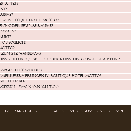
estattet?
ant?
usive?
es im Boutique Hotel MOTTO?
ent- oder Seminarräume?
kommen?
aubt?
TTO möglich?
 MOTTO?
is zum Stephansdom?
is ins MuseumsQuartier oder Kunsthistorischen Museum?
 abgestellt werden?
immerreservierungen im Boutique Hotel MOTTO?
icht dabei?
gessen – was kann ich tun?
ÖFFNET
ÖFFNET
ÖFFNET
HUTZ
BARRIEREFREIHEIT
AGBS
IMPRESSUM
UNSERE EMPFEH
SICH
SICH
SICH
IM
IM
IM
NEUEN
NEUEN
NEUEN