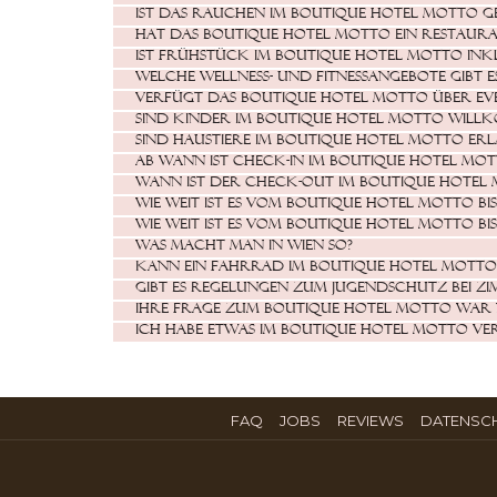
Ist das Rauchen im Boutique Hotel MOTTO g
Hat das Boutique Hotel MOTTO ein Restaur
Ist Frühstück im Boutique Hotel MOTTO inkl
Welche Wellness- und Fitnessangebote gibt 
Verfügt das Boutique Hotel MOTTO über Ev
Sind Kinder im Boutique Hotel MOTTO will
Sind Haustiere im Boutique Hotel MOTTO erl
Ab wann ist Check-In im Boutique Hotel MO
Wann ist der Check-out im Boutique Hotel
Wie weit ist es vom Boutique Hotel MOTTO b
Wie weit ist es vom Boutique Hotel MOTTO b
Was macht man in Wien so?
Kann ein Fahrrad im Boutique Hotel MOTTO
Gibt es Regelungen zum Jugendschutz bei Z
Ihre Frage zum Boutique Hotel MOTTO war n
Ich habe etwas im Boutique Hotel MOTTO ver
ÖFFNET
ÖFFNET
ÖFFNET
FAQ
JOBS
REVIEWS
DATENSC
SICH
SICH
SICH
IM
IM
IM
NEUEN
NEUEN
NEUEN