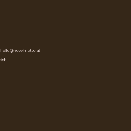
FENSTER
FENSTER
|
hello@hotelmotto.at
eich