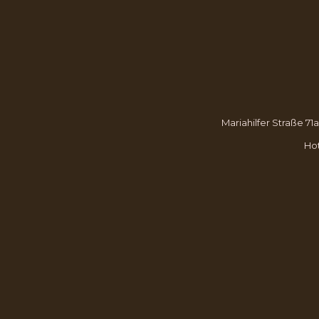
FENSTER
FENSTER
FENSTER
Mariahilfer Straße 71
Hot