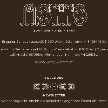
FENSTER
FENSTER
FENSTER
a | Eingang: Schadekgasse 20 | 1060 Wien | Österreich |
+43 1 581 45 00
el Motto BetriebsgesmbH | Bruno-Kreisky-Platz 1 | 1220 Wien | Österr
UID Nr. ATU 56709100 | Firmenbuch Nummer: FN 229139w
WWW.HOTELMOTTO.AT
FOLGE UNS
NEWSLETTER
Wer en vogue ist, erfährt die aktuellsten Angebote immer als Erstes.