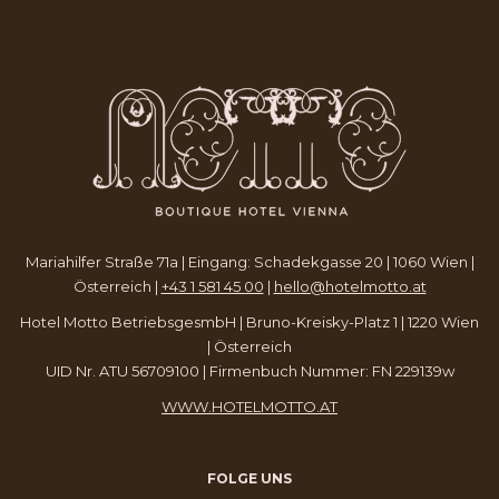
FENSTER
NEUEN
FENSTER
Mariahilfer Straße 71a | Eingang: Schadekgasse 20 | 1060 Wien |
Österreich |
+43 1 581 45 00
|
hello@hotelmotto.at
Hotel Motto BetriebsgesmbH | Bruno-Kreisky-Platz 1 | 1220 Wien
| Österreich
UID Nr. ATU 56709100 | Firmenbuch Nummer: FN 229139w
WWW.HOTELMOTTO.AT
FOLGE UNS