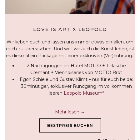
LOVE IS ART X LEOPOLD
t
Wir lieben euch und lassen uns immer etwas einfallen, um
e
euch zu überraschen. Und weil wir auch die Kunst leben, ist
t
es diesmal ein Package mit einer exklusiven (Ver)Führung:
s
2 Nächtigungen im Hotel MOTTO + 1 Flasche
Cremant + Viennoiseries von MOTTO Brot
Egon Schiele und Gustav Klimt – nur für euch beide:
30minütiger, exklusiver Rundgang im vollkommen
leeren
Leopold Museum
*
Mehr lesen
BESTPREIS BUCHEN
Nä
Diashow anhalten